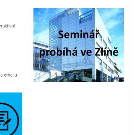
raktivní
na emailu