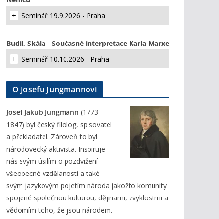
Seminář 19.9.2026 - Praha
Budil, Skála - Současné interpretace Karla Marxe
Seminář 10.10.2026 - Praha
O Josefu Jungmannovi
Josef Jakub Jungmann
(1773 –
1847) byl český filolog, spisovatel
a překladatel. Zároveň to byl
národovecký aktivista. Inspiruje
nás svým úsilím o pozdvižení
všeobecné vzdělanosti a také
svým jazykovým pojetím národa jakožto komunity
spojené společnou kulturou, dějinami, zvyklostmi a
vědomím toho, že jsou národem.