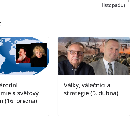
listopadu)
t
árodní
Války, válečníci a
mie a světový
strategie (5. dubna)
 (16. března)