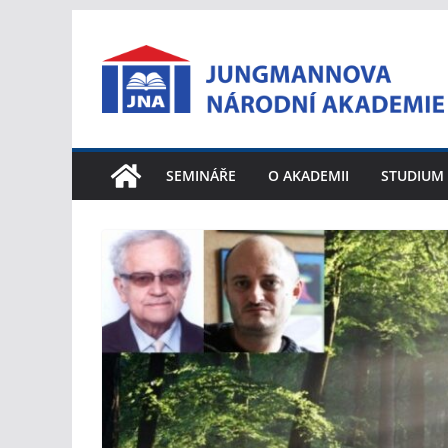
Přeskočit
na
obsah
SEMINÁŘE
O AKADEMII
STUDIUM