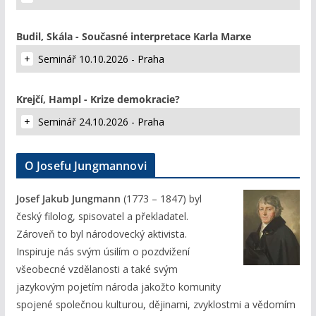
Budil, Skála - Současné interpretace Karla Marxe
Seminář 10.10.2026 - Praha
Krejčí, Hampl - Krize demokracie?
Seminář 24.10.2026 - Praha
O Josefu Jungmannovi
Josef Jakub Jungmann
(1773 – 1847) byl
český filolog, spisovatel a překladatel.
Zároveň to byl národovecký aktivista.
Inspiruje nás svým úsilím o pozdvižení
všeobecné vzdělanosti a také svým
jazykovým pojetím národa jakožto komunity
spojené společnou kulturou, dějinami, zvyklostmi a vědomím