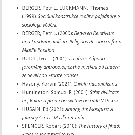
BERGER, Petr L., LUCKMANN, Thomas
(1999):
Sociální konstrukce reality: pojednání o
sociologii vědění.
BERGER, Petr L. (2009):
Between Relativism
and Fundamentalism: Religious Resources for a
Middle Position
BUDIL, Ivo T. (2001):
Za obzor Západu:
[proměny antropologického myšlení od Isidora
ze Sevilly po Franze Boase]
Hazony, Yoram (2021):
Chvála nacionalismu
Huntington, Samuel P. (2001):
Střet civilizací:
boj kultur a proměna světového řádu.
V Praze
HUSAIN, Ed (2021):
Among the Mosques: A
Journey Across Muslim Britain
SPENCER, Robert (2018):
The History of Jihad:
From Muhammad to ISIS