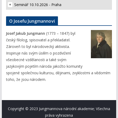
Seminář 10.10.2026 - Praha
O Josefu Jungmannovi
Josef Jakub Jungmann
(1773 – 1847) byl
český filolog, spisovatel a překladatel.
Zároveň to byl národovecký aktivista.
Inspiruje nás svým úsilím o pozdvižení
všeobecné vzdělanosti a také svým
jazykovým pojetím národa jakožto komunity
spojené společnou kulturou, dějinami, zvyklostmi a vědomím
toho, že jsou národem.
Copyright © 2023 Jungmannova národní akademie; Všechna
práva vyhrazena