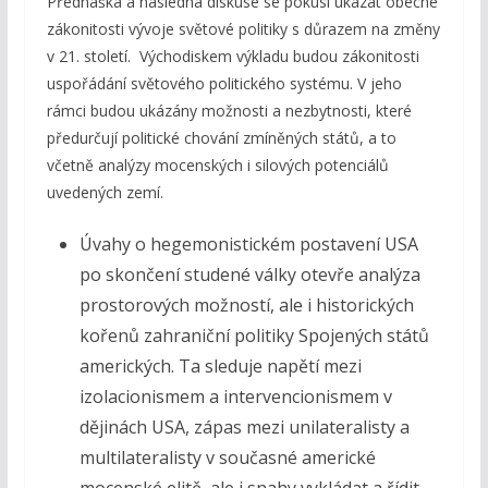
Přednáška a následná diskuse se pokusí ukázat obecné
zákonitosti vývoje světové politiky s důrazem na změny
v 21. století. Východiskem výkladu budou zákonitosti
uspořádání světového politického systému. V jeho
rámci budou ukázány možnosti a nezbytnosti, které
předurčují politické chování zmíněných států, a to
včetně analýzy mocenských i silových potenciálů
uvedených zemí.
Úvahy o hegemonistickém postavení USA
po skončení studené války otevře analýza
prostorových možností, ale i historických
kořenů zahraniční politiky Spojených států
amerických. Ta sleduje napětí mezi
izolacionismem a intervencionismem v
dějinách USA, zápas mezi unilateralisty a
multilateralisty v současné americké
mocenské elitě, ale i snahy vykládat a řídit