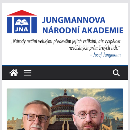
Přeskočit
na
obsah