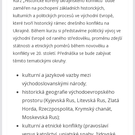
Kurz „Historické kořeny ukrajinského konfliktu“ bude
zaměřen na pochopení základních historických,
kulturních a politických procesů ve východní Evropě,
které tvoří historický rámec dnešního konfliktu na
Ukrajině. Během kurzu si představíme politický vývoj ve
východní Evropě od raného středověku, proměnu zdejší
státnosti a etnických poměrů během novověku a
konflikty ve 20. století. Přednáška se bude zabývat
těmito tematickými okruhy:
kulturní a jazykové vazby mezi
východoslovanskými národy;
historická geografie východoevropského
prostoru (Kyjevská Rus, Litevská Rus, Zlatá
Horda, Rzeczpospolita, Krymský chanát,
Moskevská Rus);
kulturní a etnické konflikty (pravoslaví
versus
katolictví, uniatské snahy, židovské