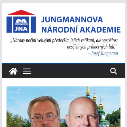
Přeskočit
na
obsah