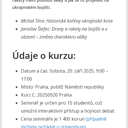
rakety mění podobu války a jak se to projevilo na
ukrajinském bojišti.
Michal Téra: Historické kořeny ukrajinské krize
Jaroslav Štefec: Drony a rakety na bojišti a v
zázemí – změna charakteru války
Údaje o kurzu:
Datum a čas: Sobota, 20. září 2025, 9:00 –
17:00
Místo: Praha, poblíž Náměstí republiky
Kurz č.: 20250920 Praha
Seminář je určen pro 15 studentů, což
umožní interaktivní přístup a hojnost debat.
Cena semináře je 1 400 korun
(případně
můžete požádat o stipendium).