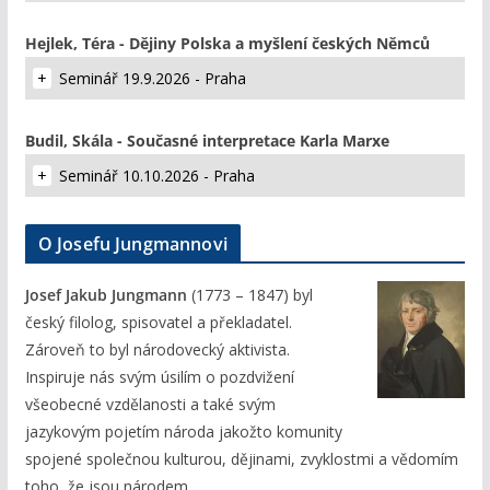
Hejlek, Téra - Dějiny Polska a myšlení českých Němců
Seminář 19.9.2026 - Praha
Budil, Skála - Současné interpretace Karla Marxe
Seminář 10.10.2026 - Praha
O Josefu Jungmannovi
Josef Jakub Jungmann
(1773 – 1847) byl
český filolog, spisovatel a překladatel.
Zároveň to byl národovecký aktivista.
Inspiruje nás svým úsilím o pozdvižení
všeobecné vzdělanosti a také svým
jazykovým pojetím národa jakožto komunity
spojené společnou kulturou, dějinami, zvyklostmi a vědomím
toho, že jsou národem.