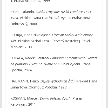
1. Praha: Academia, 1999.
FIGES, Orlando.
Lidská tragédie: ruská revoluce 1891-
1924
. Překlad Daria Dvořáková. Vyd. 1. Praha: Beta-
Dobrovský, 2000.
FLORJA, Boris Nikolajevič.
Církevní rozkol a slovanský
svět
. Překlad Michal Téra. [Červený Kostelec]: Pavel
Mervart, 2014.
FUKALA, Radek.
Povstání Bohdana Chmelnického: kozáci
na planoucí Ukrajině 1648-1654
. První vydání. Praha:
Epocha, 2024.
HAUMANN, Heiko.
Dějiny východních Židů
. Překlad Hana
Linhartová. Olomouc: Votobia, 1997.
KOSMAN, Marceli.
Dějiny Polska
. Vyd. 1. Praha:
Karolinum, 2011.