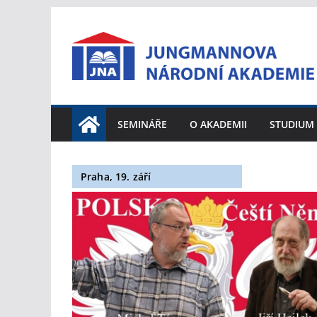
Přeskočit
na
obsah
SEMINÁŘE
O AKADEMII
STUDIUM
Praha, 19. září