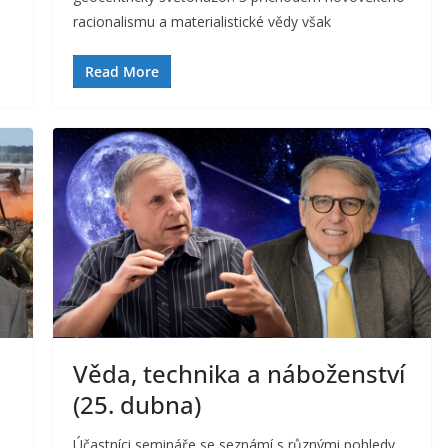
racionalismu a materialistické vědy však
Read More
Věda, technika a náboženství
(25. dubna)
Účastníci semináře se seznámí s různými pohledy