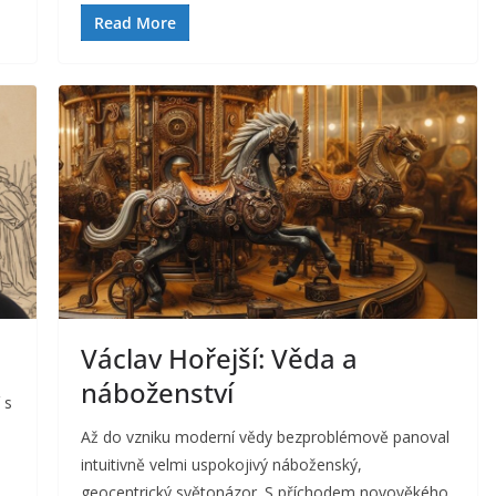
Read More
Václav Hořejší: Věda a
náboženství
 s
Až do vzniku moderní vědy bezproblémově panoval
intuitivně velmi uspokojivý náboženský,
geocentrický světonázor. S příchodem novověkého