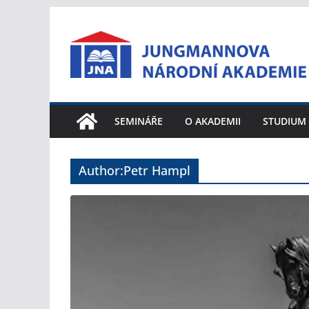
Přeskočit
na
obsah
SEMINÁŘE
O AKADEMII
STUDIUM
Author:
Petr Hampl