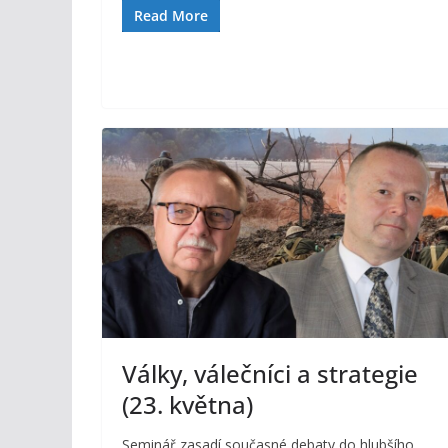
Read More
Války, válečníci a strategie
(23. května)
Seminář zasadí současné debaty do hlubšího