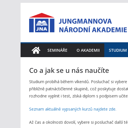
Přeskočit
na
obsah
SEMINÁŘE
O AKADEMII
STUDIUM
Co a jak se u nás naučíte
Studium probíhá během víkendů. Posluchač si vybere k
přibližně patnáctičlenné skupině, což poskytuje dost
rozhodne vyplnit i test, získá diplom s podpisem učite
Seznam aktuálně vypsaných kurzů najdete zde.
Až čas a okolnosti dovolí, vybere si posluchač další t