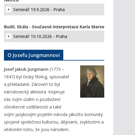
Seminář 19.9.2026 - Praha
Budil, Skála - Současné interpretace Karla Marxe
Seminář 10.10.2026 - Praha
O Josefu Jungmannovi
Josef Jakub Jungmann
(1773 –
1847) byl český filolog, spisovatel
a překladatel. Zároveň to byl
národovecký aktivista. Inspiruje
nás svým úsilím o pozdvižení
všeobecné vzdělanosti a také
svým jazykovým pojetím národa jakožto komunity
spojené společnou kulturou, dějinami, zvyklostmi a
vědomím toho, že jsou národem.