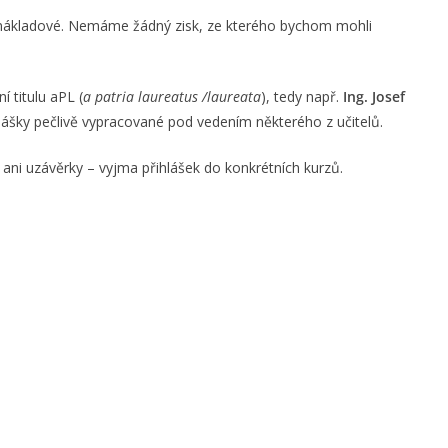
nákladové. Nemáme žádný zisk, ze kterého bychom mohli
í titulu aPL (
a patria laureatus /laureata
), tedy např.
Ing. Josef
ášky pečlivě vypracované pod vedením některého z učitelů.
ani uzávěrky – vyjma přihlášek do konkrétních kurzů.