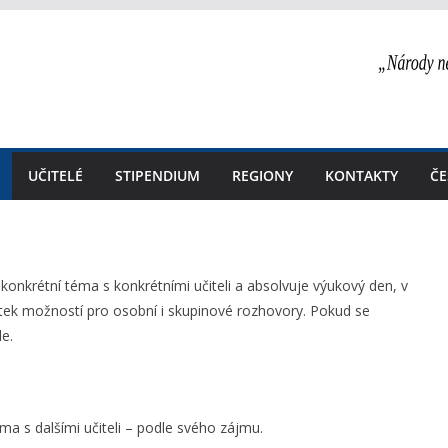
UČITELÉ
STIPENDIUM
REGIONY
KONTAKTY
ČE
onkrétní téma s konkrétními učiteli a absolvuje výukový den, v
atek možností pro osobní i skupinové rozhovory. Pokud se
le.
éma s dalšími učiteli – podle svého zájmu.