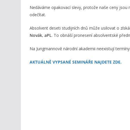
Nedáváme opakovací slevy, protože naše ceny jsou 
odečítat.
Absolvent deseti studijních dnů může usilovat o získán
Novák, aPL
. To obnáší pronesení absolventské předn
Na Jungmannově národní akademii neexistují termíny 
AKTUÁLNĚ VYPSANÉ SEMINÁŘE NAJDETE ZDE.