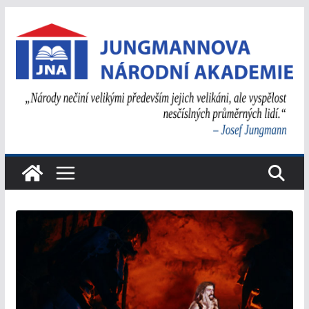
Přeskočit
na
obsah