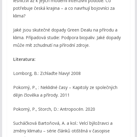
lesnictví až k jejich moderní intenzivní podobě. Co
potřebuje česká krajina – a co navrhují bojovníci za
klima?
Jaké jsou skutečné dopady Green Dealu na přírodu a
klima. Případová studie: Podpora biopaliv. Jaké dopady
může mít zchudnutí na přírodní zdroje.
Literatura:
Lomborg, B.: Zchlaďte hlavy! 2008
Pokorný, P., : Neklidné časy – Kapitoly ze společných
dějin člověka a přírody. 2011
Pokorný, P., Storch, D.: Antropocén. 2020
Sucháčková Bartoňová, A. a kol.: Velcí býložravci a
změny klimatu – série článků otištěná v časopise