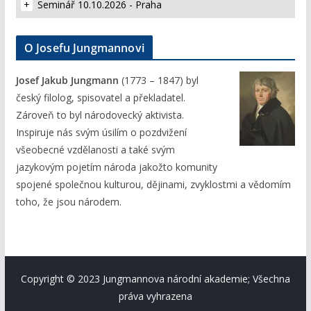
Seminář 10.10.2026 - Praha
O Josefu Jungmannovi
Josef Jakub Jungmann
(1773 – 1847) byl
český filolog, spisovatel a překladatel.
Zároveň to byl národovecký aktivista.
Inspiruje nás svým úsilím o pozdvižení
všeobecné vzdělanosti a také svým
jazykovým pojetím národa jakožto komunity
spojené společnou kulturou, dějinami, zvyklostmi a vědomím
toho, že jsou národem.
Copyright © 2023 Jungmannova národní akademie; Všechna
práva vyhrazena