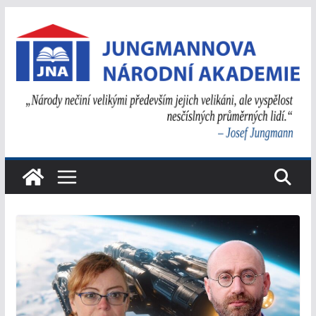
Přeskočit
na
obsah