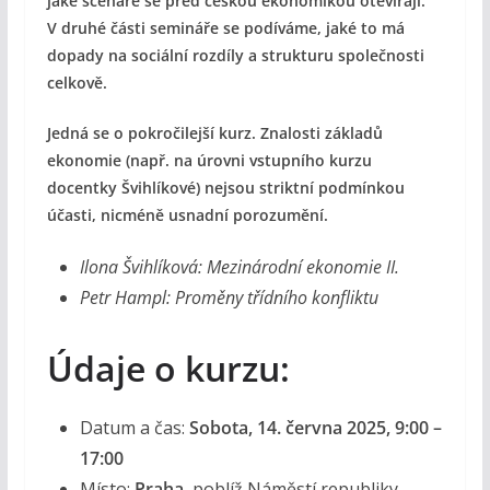
jaké scénáře se před českou ekonomikou otevírají.
V druhé části semináře se podíváme, jaké to má
dopady na sociální rozdíly a strukturu společnosti
celkově.
Jedná se o pokročilejší kurz. Znalosti základů
ekonomie (např. na úrovni vstupního kurzu
docentky Švihlíkové) nejsou striktní podmínkou
účasti, nicméně usnadní porozumění.
Ilona Švihlíková: Mezinárodní ekonomie II.
Petr Hampl: Proměny třídního konfliktu
Údaje o kurzu:
Datum a čas:
Sobota, 14. června 2025, 9:00 –
17:00
Místo:
Praha
, poblíž Náměstí republiky