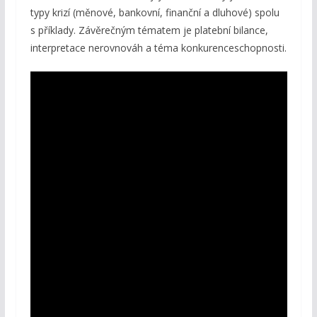
typy krizí (měnové, bankovní, finanční a dluhové) spolu
s příklady. Závěrečným tématem je platební bilance,
interpretace nerovnováh a téma konkurenceschopnosti.