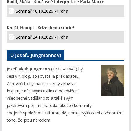
Budil, Skála - Současné interpretace Karla Marxe
Seminář 10.10.2026 - Praha
Krejčí, Hampl - Krize demokracie?
Seminář 24.10.2026 - Praha
O Josefu Jungmannovi
Josef Jakub Jungmann
(1773 – 1847) byl
český filolog, spisovatel a překladatel.
Zároveň to byl národovecký aktivista.
Inspiruje nás svým úsilím o pozdvižení
všeobecné vzdělanosti a také svým
jazykovým pojetím národa jakožto komunity
spojené společnou kulturou, dějinami, zvyklostmi a vědomím
toho, že jsou národem.