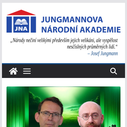
Přeskočit
na
obsah