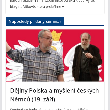
národní akademie na vzpomínkovou akci k 606. výročí
bitvy na Vítkově, která proběhne v
Naposledy přidaný seminář
Dějiny Polska a myšlení českých
Němců (19. září)
Seminář se bude věnovat politickému, sociálnímu a