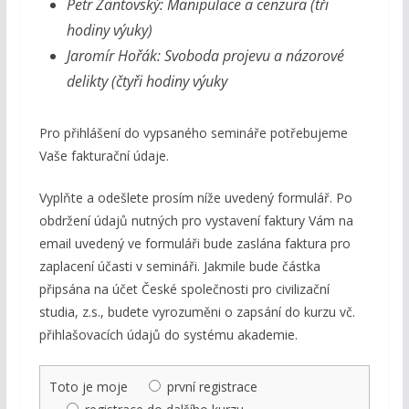
Petr Žantovský: Manipulace a cenzura (tři
hodiny výuky)
Jaromír Hořák: Svoboda projevu a názorové
delikty (čtyři hodiny výuky
Pro přihlášení do vypsaného semináře potřebujeme
Vaše fakturační údaje.
Vyplňte a odešlete prosím níže uvedený formulář. Po
obdržení údajů nutných pro vystavení faktury Vám na
email uvedený ve formuláři bude zaslána faktura pro
zaplacení účasti v semináři. Jakmile bude částka
připsána na účet České společnosti pro civilizační
studia, z.s., budete vyrozuměni o zapsání do kurzu vč.
přihlašovacích údajů do systému akademie.
Toto je moje
první registrace