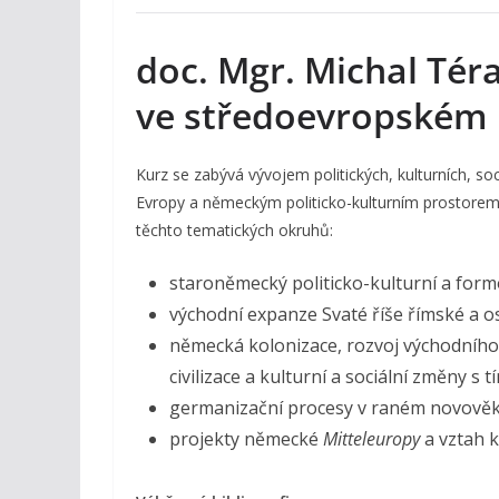
doc. Mgr. Michal Téra
ve středoevropském 
Kurz se zabývá vývojem politických, kulturních, s
Evropy a německým politicko-kulturním prostore
těchto tematických okruhů:
staroněmecký politicko-kulturní a form
východní expanze Svaté říše římské a o
německá kolonizace, rozvoj východního
civilizace a kulturní a sociální změny s 
germanizační procesy v raném novověku
projekty německé
Mitteleuropy
a vztah 