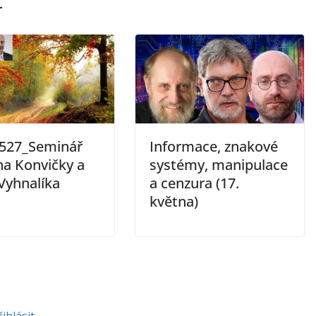
t
527_Seminář
Informace, znakové
na Konvičky a
systémy, manipulace
 Vyhnalíka
a cenzura (17.
května)
řihlásit
.