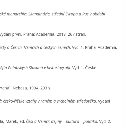
nské monarchie: Skandinávie, střední Evropa a Rus v období
 Vydání první. Praha: Academia, 2018. 267 stran.
xty o Češích, Němcích a českých zemích
. Vyd. 1. Praha: Academia,
jin Polabských Slovanů v historiografii
. Vyd. 1. České
[Praha]: Nebesa, 1994. 203 s.
é: česko-říšské vztahy v raném a vrcholném středověku
. Vydání
la, Marek, ed.
Češi a Němci: dějiny – kultura – politika
. Vyd. 2.