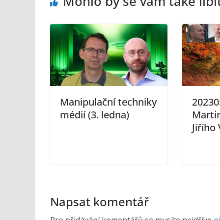
Mohlo by se vám také líbi
Manipulační techniky
20230
médií (3. ledna)
Marti
Jiřího
Napsat komentář
Pro přidávání komentářů se musíte nejdříve
p