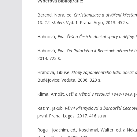
Výběrová bibliografie:
Berend, Nora, ed.
Christianizace a utváření křesťa
10.-12. století
. Vyd. 1. Praha: Argo, 2013. 452 s.
Hahnová, Eva.
Češi o Češích: dnešní spory o dějiny
.
Hahnová, Eva.
Od Palackého k Benešovi: německé te
2014. 723 s.
Hrabová, Libuše.
Stopy zapomenutého lidu: obraz dě
Budějovice: Veduta, 2006. 323 s.
Klíma, Arnošt.
Češi a Němci v revoluci 1848-1849
. 
Razim, Jakub.
Věrní Přemyslovci a barbarští Čechov
první. Praha: Leges, 2017. 416 stran.
Rogall, Joachim, ed., Koschmal, Walter, ed. a Neku