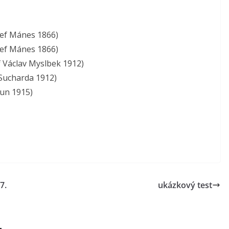
sef Mánes 1866)
sef Mánes 1866)
f Václav Myslbek 1912)
 Sucharda 1912)
oun 1915)
7.
ukázkový test