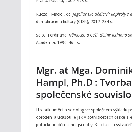
Praha: Paseka, 2002. 473 s.
Ruczaj, Maciej, ed.
Jagellonské dědictví: kapitoly z
demokracie a kultury (CDK), 2012. 234 s.
Seibt, Ferdinand.
Německo a Češi: dějiny jednoho so
Academia, 1996. 464 s.
Mgr. at Mga. Domini
Hampl, Ph.D : Tvorba 
společenské souvislo
Historik umění a sociolog ve společném výkladu 
obrození a ukážou je jak v souvislostech české a
politického dění tehdejší doby. Kdo ta díla vytváře