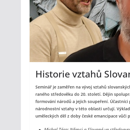
Historie vztahů Slova
Seminář je zaměřen na vývoj vztahů slovanský
raného středověku do 20. století. Dějin spolupráce
formování národů a jejich soupeření. Účastníc
národnostní vztahy v této oblasti určují. Výk
uměleckých děl z doby české emancipace vůči 
Michal Téra: Němci a Slované ve středoev