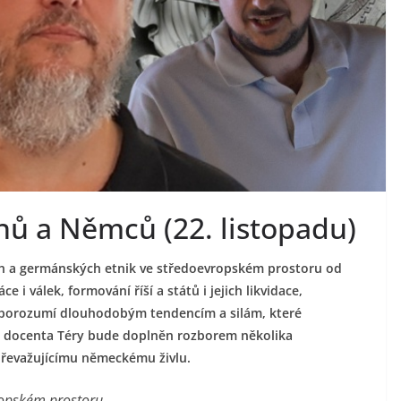
nů a Němců (22. listopadu)
ch a germánských etnik ve středoevropském prostoru od
 i válek, formování říší a států i jejich likvidace,
i porozumí dlouhodobým tendencím a silám, které
lad docenta Téry bude doplněn rozborem několika
převažujícímu německému živlu.
ropském prostoru