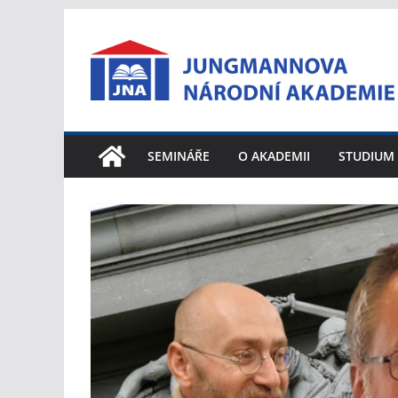
Přeskočit
na
obsah
SEMINÁŘE
O AKADEMII
STUDIUM