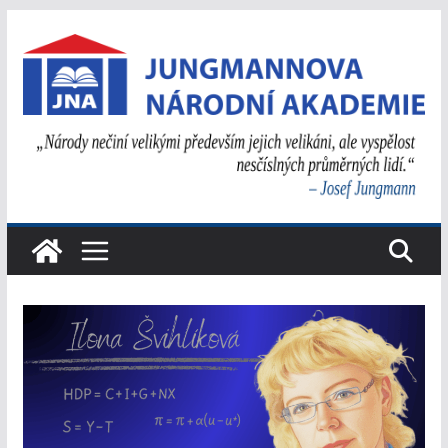
Přeskočit
na
obsah