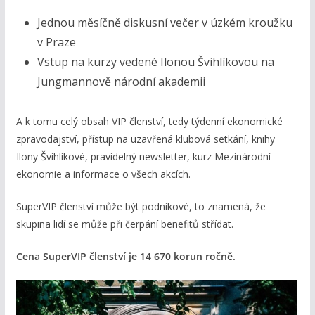
Jednou měsíčně diskusní večer v úzkém kroužku
v Praze
Vstup na kurzy vedené Ilonou Švihlíkovou na
Jungmannově národní akademii
A k tomu celý obsah VIP členství, tedy týdenní ekonomické
zpravodajství, přístup na uzavřená klubová setkání, knihy
Ilony Švihlíkové, pravidelný newsletter, kurz Mezinárodní
ekonomie a informace o všech akcích.
SuperVIP členství může být podnikové, to znamená, že
skupina lidí se může při čerpání benefitů střídat.
Cena SuperVIP členství je 14 670 korun ročně.