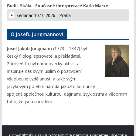
Budil, Skála - Současné interpretace Karla Marxe
Seminář 10.10.2026 - Praha
O Josefu Jungmannovi
Josef Jakub Jungmann
(1773 – 1847) byl
český filolog, spisovatel a překladatel.
Zároveň to byl národovecký aktivista.
Inspiruje nás svým úsilím o pozdvižení
všeobecné vzdělanosti a také svým
jazykovým pojetím národa jakožto komunity
spojené společnou kulturou, dějinami, zvyklostmi a vědomím
toho, že jsou národem.
Copyright © 2023 Jungmannova národní akademie; Všechna