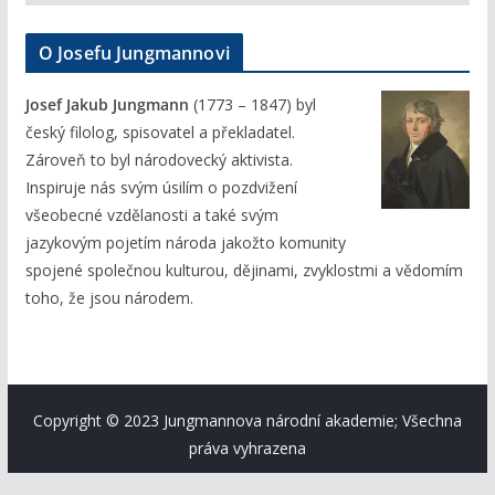
O Josefu Jungmannovi
Josef Jakub Jungmann
(1773 – 1847) byl
český filolog, spisovatel a překladatel.
Zároveň to byl národovecký aktivista.
Inspiruje nás svým úsilím o pozdvižení
všeobecné vzdělanosti a také svým
jazykovým pojetím národa jakožto komunity
spojené společnou kulturou, dějinami, zvyklostmi a vědomím
toho, že jsou národem.
Copyright © 2023 Jungmannova národní akademie; Všechna
práva vyhrazena