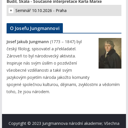
Budil, Skála - Současné interpretace Karla Marxe
Seminář 10.10.2026 - Praha
O Josefu Jungmannovi
Josef Jakub Jungmann
(1773 – 1847) byl
český filolog, spisovatel a překladatel.
Zároveň to byl národovecký aktivista.
Inspiruje nás svým úsilím o pozdvižení
všeobecné vzdělanosti a také svým
jazykovým pojetím národa jakožto komunity
spojené společnou kulturou, dějinami, zvyklostmi a vědomím
toho, že jsou národem.
Copyright © 2023 Jungmannova národní akademie; Všechna