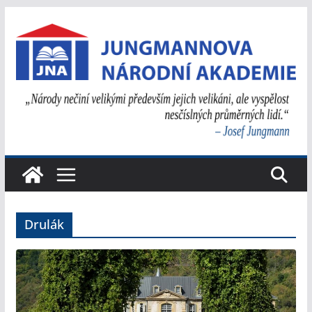
Přeskočit
na
obsah
Drulák