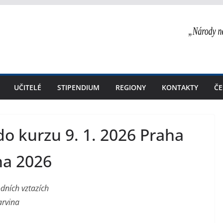
UČITELÉ
STIPENDIUM
REGIONY
KONTAKTY
ČE
o kurzu 9. 1. 2026 Praha
na 2026
odních vztazích
arvina