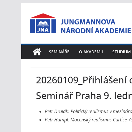
Přeskočit
na
obsah
SEMINÁŘE
O AKADEMII
STUDIUM
20260109_Přihlášení d
Seminář Praha 9. led
Petr Drulák: Politický realismus v mezinár
Petr Hampl: Mocenský realismus Curtise Y