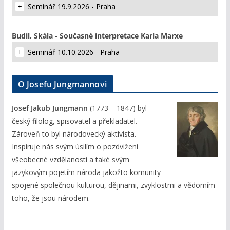
Seminář 19.9.2026 - Praha
Budil, Skála - Současné interpretace Karla Marxe
Seminář 10.10.2026 - Praha
O Josefu Jungmannovi
Josef Jakub Jungmann
(1773 – 1847) byl
český filolog, spisovatel a překladatel.
Zároveň to byl národovecký aktivista.
Inspiruje nás svým úsilím o pozdvižení
všeobecné vzdělanosti a také svým
jazykovým pojetím národa jakožto komunity
spojené společnou kulturou, dějinami, zvyklostmi a vědomím
toho, že jsou národem.