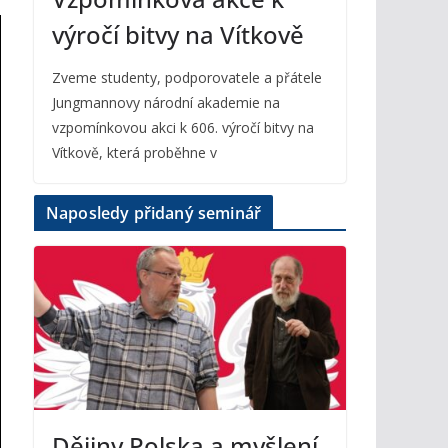
výročí bitvy na Vítkově
Zveme studenty, podporovatele a přátele
Jungmannovy národní akademie na
vzpomínkovou akci k 606. výročí bitvy na
Vítkově, která proběhne v
Naposledy přidaný seminář
Dějiny Polska a myšlení