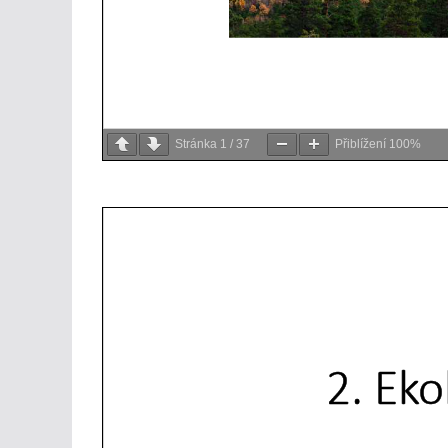
Stránka
1
/
37
Přiblížení
100%