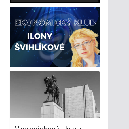
Vzpomínková akce k