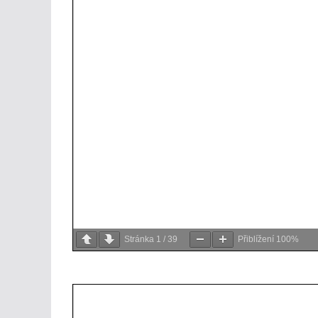
Stránka
1
/
39
Přiblížení
100%