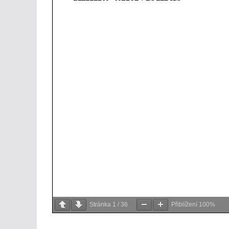
Stránka
1
/
36
Přiblížení
100%