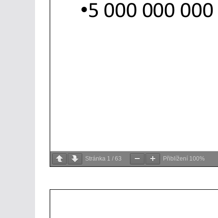
Stránka
1
/
63
Přiblížení
100%