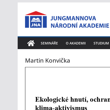
Přeskočit
na
obsah
SEMINÁŘE
O AKADEMII
STUDIUM
Martin Konvička