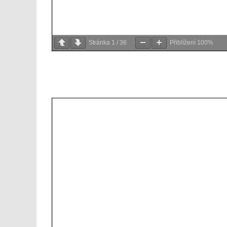
Stránka
1
/
36
Přiblížení
100%