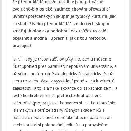
že předpokládáme, že parafilie jsou primárně
evolučně-biologické, zatímco chování převažující
uvnitř společenských skupin je typicky kulturní. Jak
to sladit? Nebo předpokládáš, že do těch skupin
směřují biologicky podobní lidé? Můžeš to celé
objasnit a možná i upřesnit, jak s tou metodou
pracuješ?
M.K.: Tady je třeba začít od píky. To, čemu můžeme
říkat „pohled přes parafilie“, nepoužívám univerzálně, a
už vůbec ne formálně akademicky či statisticky. Použil
jsem to svého času k vysvětlení jedné zcela konkrétní
záležitosti, a to islámské expanze do západních zemí, a
ještě konkrétněji k interpretaci tenkrát oblíbené
islámofilie (projevující se konverzemi, ale i omlouváním
islámských alotrií ze strany různých akademiků a
publicistů). Navíc nešlo o nějaké obecné parafilie, ale
zcela konkrétní polohování jedinců na pomyslném