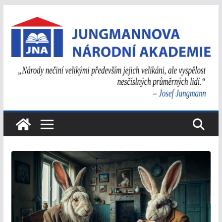
Přeskočit
na
obsah