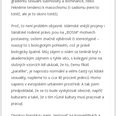
gradientu sexuální submisivity a dominance, nebo
řekněme tendenci k masochismu či sadismu (není to
totéž, ale je to skoro totéž).
Proč, to není problém objasnit. Islámské vnější projevy i
šáriátské rodinné právo jsou na „BDSM“ motivech
postaveny, ovšem značně výběrově či stereotypně –
svazují to s biologickým pohlavím, což je právě
biologicky špatně. Můj zájem o islám se tenkrát kryl s
akademickým zájmem o tyhle věci, s kolegyní jsme na
slušných vzorcích lidí ukázali, že to, čemu říkáš
„parafilie“, je naprosto normální a velmi častý rys lidské
sexuality, najdeme to u cca 40 procent jedinců Homo
sapiens v evropském urbánním prostředí. A tak jsem
předpokládal, že se to bude vyskytovat obecně, napříč
kulturami a také, že s tím různé kultury musí pracovat a
pracují.
Divokou hypotézu jsem „testoval“ na konvertitkách a