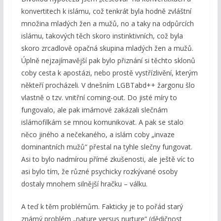
konvertitech k islámu, což tenkrát byla hodně zvláštní
množina mladých žen a mužů, no a taky na odpůrcích
islámu, takových těch skoro instinktivních, což byla
skoro zrcadlově opačná skupina mladých žen a mužů.
Úplně nejzajímavější pak bylo přiznání si těchto sklonů
coby cesta k apostázi, nebo prostě vystřízlivění, kterým
někteří procházeli. V dnešním LGBTabd++ žargonu šlo
vlastně o tzv. vnitřní coming-out. Do jisté míry to
fungovalo, ale pak imámové zakázali slečnám
islámofilkám se mnou komunikovat. A pak se stalo
něco jiného a nečekaného, a islám coby „invaze
dominantních mužů“ přestal na tyhle slečny fungovat.
Asi to bylo nadmírou přímé zkušenosti, ale ještě víc to
asi bylo tím, že různé psychicky rozkývané osoby
dostaly mnohem silnější hračku – válku.
A teď k těm problémům. Fakticky je to pořád starý
známý problém „nature versus nurture“ (dědičnost