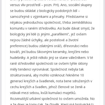
versus vliv prostředí – pozn. PH). Ano, sociální skupiny
se budou skládat z biologicky podobných lidí –
samozřejmě s výjimkami a přesahy. Představme si
nějakou jednoduchou společnost, třeba zemědělskou
komunitu v raném středověku. Asi bude dávat smysl, že
biologicky jiní lidé (s jinými „parafiliemi“, jež ovšem
nejsou žádné úchylky, ale postelové a životní
preference) budou zdatnými oráči, dřevorubci nebo
kováři, jiní budou šikovnými keramiky, krejčími nebo
hudebníky. A ještě někdo jiný se stane válečníkem. V té
raně středověké společnosti se ovšem tyhle sklony
měly tendenci vyrovnávat. Společnost nebyla tak
strukturovaná, aby mohlo vzniknout řekněme 10
generací krejčích a švadlenek, nota bene sdružených v
cechu krejčích a švadlen, jehož členové se ženili a
vdávali mezi sebou, kvůli kumulaci majetků.
Rozvinutější urbánní společnost to ovšem umožnila. No
a že dnes je tomu tak, že člověk, který má biologické tj.