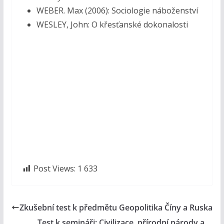
WEBER. Max (2006): Sociologie náboženství
WESLEY, John: O křesťanské dokonalosti
Post Views:
1 633
Zkušební test k předmětu Geopolitika Číny a Ruska
Test k semináři: Civilizace, přírodní národy a