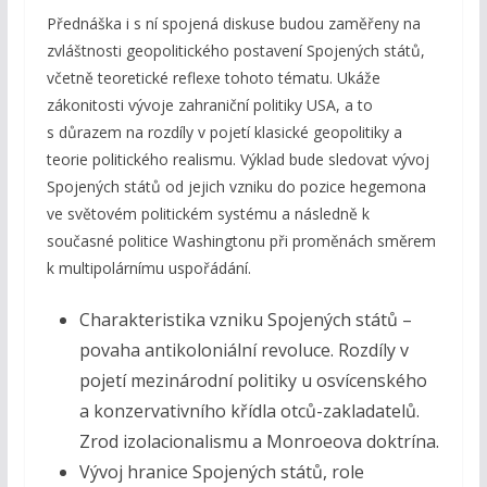
Přednáška i s ní spojená diskuse budou zaměřeny na
zvláštnosti geopolitického postavení Spojených států,
včetně teoretické reflexe tohoto tématu. Ukáže
zákonitosti vývoje zahraniční politiky USA, a to
s důrazem na rozdíly v pojetí klasické geopolitiky a
teorie politického realismu. Výklad bude sledovat vývoj
Spojených států od jejich vzniku do pozice hegemona
ve světovém politickém systému a následně k
současné politice Washingtonu při proměnách směrem
k multipolárnímu uspořádání.
Charakteristika vzniku Spojených států –
povaha antikoloniální revoluce. Rozdíly v
pojetí mezinárodní politiky u osvícenského
a konzervativního křídla otců-zakladatelů.
Zrod izolacionalismu a Monroeova doktrína.
Vývoj hranice Spojených států, role