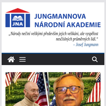
Přeskočit
na
obsah