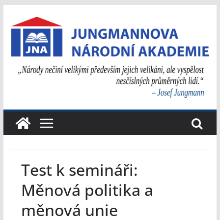
Přeskočit
na
obsah
Test k semináři:
Měnová politika a
měnová unie