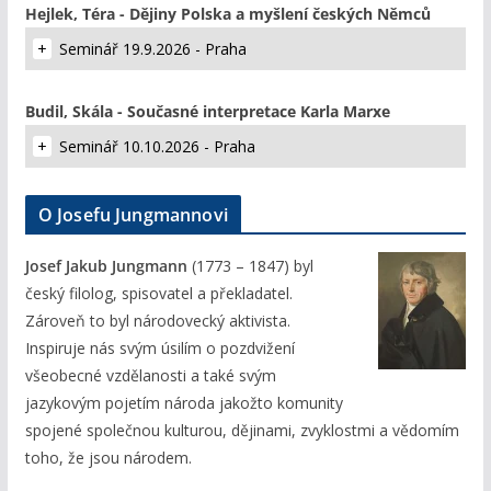
Hejlek, Téra - Dějiny Polska a myšlení českých Němců
Seminář 19.9.2026 - Praha
Budil, Skála - Současné interpretace Karla Marxe
Seminář 10.10.2026 - Praha
O Josefu Jungmannovi
Josef Jakub Jungmann
(1773 – 1847) byl
český filolog, spisovatel a překladatel.
Zároveň to byl národovecký aktivista.
Inspiruje nás svým úsilím o pozdvižení
všeobecné vzdělanosti a také svým
jazykovým pojetím národa jakožto komunity
spojené společnou kulturou, dějinami, zvyklostmi a vědomím
toho, že jsou národem.