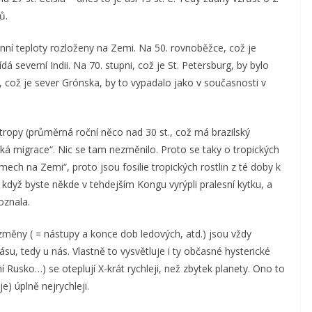
ů.
cénní teploty rozloženy na Zemi. Na 50. rovnoběžce, což je
á severní Indii. Na 70. stupni, což je St. Petersburg, by bylo
i, což je sever Grónska, by to vypadalo jako v současnosti v
tropy (průměrná roční něco nad 30 st., což má brazilský
á migrace“. Nic se tam nezměnilo. Proto se taky o tropických
mech na Zemi“, proto jsou fosilie tropických rostlin z té doby k
když byste někde v tehdejším Kongu vyrýpli pralesní kytku, a
oznala.
změny ( = nástupy a konce dob ledových, atd.) jsou vždy
su, tedy u nás. Vlastně to vysvětluje i ty občasné hysterické
í Rusko…) se oteplují X-krát rychleji, než zbytek planety. Ono to
e) úplně nejrychleji.