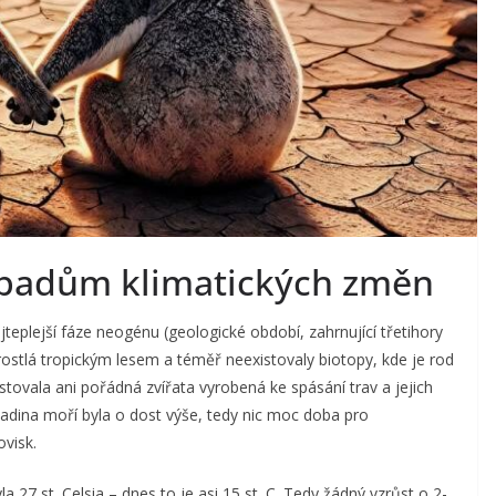
opadům klimatických změn
jteplejší fáze neogénu (geologické období, zahrnující třetihory
rostlá tropickým lesem a téměř neexistovaly biotopy, kde je rod
ovala ani pořádná zvířata vyrobená ke spásání trav a jejich
 hladina moří byla o dost výše, tedy nic moc doba pro
visk.
 27 st. Celsia – dnes to je asi 15 st. C. Tedy žádný vzrůst o 2-