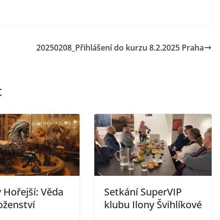
20250208_Přihlášení do kurzu 8.2.2025 Praha
t
 Hořejší: Věda
Setkání SuperVIP
oženství
klubu Ilony Švihlíkové