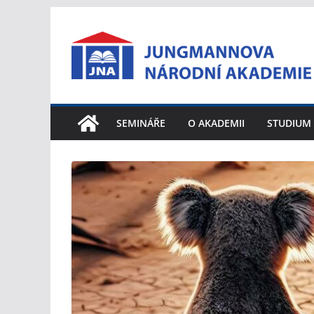
Přeskočit
na
obsah
SEMINÁŘE
O AKADEMII
STUDIUM