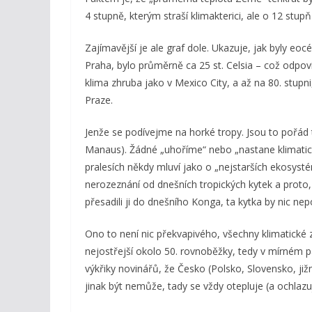
4 stupně, kterým straší klimakterici, ale o 12 stupň
Zajímavější je ale graf dole. Ukazuje, jak byly eo
Praha, bylo průměrně ca 25 st. Celsia – což odpovíd
klima zhruba jako v Mexico City, a až na 80. stupn
Praze.
Jenže se podívejme na horké tropy. Jsou to pořád 
Manaus). Žádné „uhoříme“ nebo „nastane klimatick
pralesích někdy mluví jako o „nejstarších ekosysté
nerozeznání od dnešních tropických kytek a proto, 
přesadili ji do dnešního Konga, ta kytka by nic nep
Ono to není nic překvapivého, všechny klimatické 
nejostřejší okolo 50. rovnoběžky, tedy v mírném pá
výkřiky novinářů, že Česko (Polsko, Slovensko, jižn
jinak být nemůže, tady se vždy otepluje (a ochlazuj