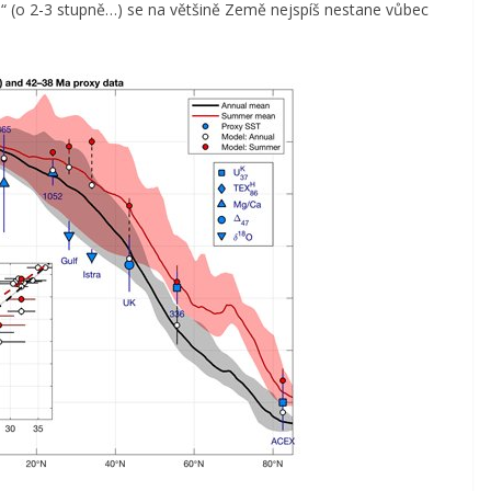
u“ (o 2-3 stupně…) se na většině Země nejspíš nestane vůbec