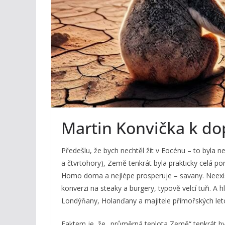
Martin Konvička k d
Předešlu, že bych nechtěl žít v Eocénu – to byla ne
a čtvrtohory), Země tenkrát byla prakticky celá po
Homo doma a nejlépe prosperuje – savany. Neexist
konverzi na steaky a burgery, typově velcí tuři. A
Londýňany, Holanďany a majitele přímořských leto
Faktem je, že „průměrná teplota Země“ tenkrát byla