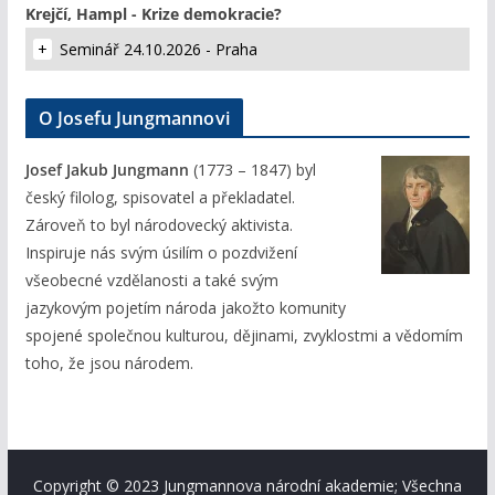
Krejčí, Hampl - Krize demokracie?
Seminář 24.10.2026 - Praha
O Josefu Jungmannovi
Josef Jakub Jungmann
(1773 – 1847) byl
český filolog, spisovatel a překladatel.
Zároveň to byl národovecký aktivista.
Inspiruje nás svým úsilím o pozdvižení
všeobecné vzdělanosti a také svým
jazykovým pojetím národa jakožto komunity
spojené společnou kulturou, dějinami, zvyklostmi a vědomím
toho, že jsou národem.
Copyright © 2023 Jungmannova národní akademie; Všechna