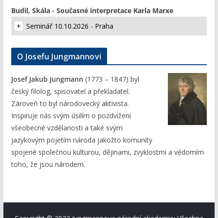
Budil, Skála - Současné interpretace Karla Marxe
Seminář 10.10.2026 - Praha
O Josefu Jungmannovi
Josef Jakub Jungmann
(1773 – 1847) byl
český filolog, spisovatel a překladatel.
Zároveň to byl národovecký aktivista.
Inspiruje nás svým úsilím o pozdvižení
všeobecné vzdělanosti a také svým
jazykovým pojetím národa jakožto komunity
spojené společnou kulturou, dějinami, zvyklostmi a vědomím
toho, že jsou národem.