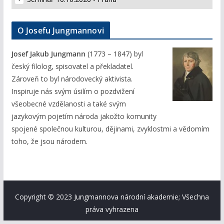
O Josefu Jungmannovi
Josef Jakub Jungmann
(1773 – 1847) byl
český filolog, spisovatel a překladatel.
Zároveň to byl národovecký aktivista.
Inspiruje nás svým úsilím o pozdvižení
všeobecné vzdělanosti a také svým
jazykovým pojetím národa jakožto komunity
spojené společnou kulturou, dějinami, zvyklostmi a vědomím
toho, že jsou národem.
Copyright © 2023 Jungmannova národní akademie; Všechna
práva vyhrazena