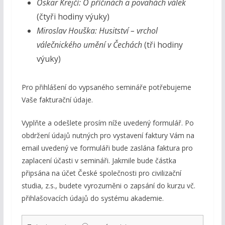
Oskar Krejčí: O příčinách a povahách válek
(čtyři hodiny výuky)
Miroslav Houška: Husitství – vrchol
válečnického umění v Čechách
(tři hodiny
výuky)
Pro přihlášení do vypsaného semináře potřebujeme
Vaše fakturační údaje.
Vyplňte a odešlete prosím níže uvedený formulář. Po
obdržení údajů nutných pro vystavení faktury Vám na
email uvedený ve formuláři bude zaslána faktura pro
zaplacení účasti v semináři. Jakmile bude částka
připsána na účet České společnosti pro civilizační
studia, z.s., budete vyrozuměni o zapsání do kurzu vč.
přihlašovacích údajů do systému akademie.