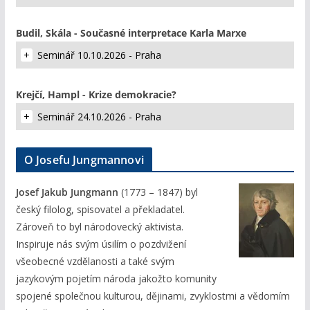
Budil, Skála - Současné interpretace Karla Marxe
Seminář 10.10.2026 - Praha
Krejčí, Hampl - Krize demokracie?
Seminář 24.10.2026 - Praha
O Josefu Jungmannovi
Josef Jakub Jungmann
(1773 – 1847) byl
český filolog, spisovatel a překladatel.
Zároveň to byl národovecký aktivista.
Inspiruje nás svým úsilím o pozdvižení
všeobecné vzdělanosti a také svým
jazykovým pojetím národa jakožto komunity
spojené společnou kulturou, dějinami, zvyklostmi a vědomím