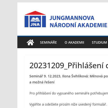
Přeskočit
na
obsah
SEMINÁŘE
O AKADEMII
STUDIUM
20231209_Přihlášení 
Seminář 9. 12.2023,
Ilona Švihlíková: Měnová po
a možná řešení
Pro přihlášení do vypsaného semináře potřebujem
Vyplňte a odešlete prosím níže uvedený formulář.