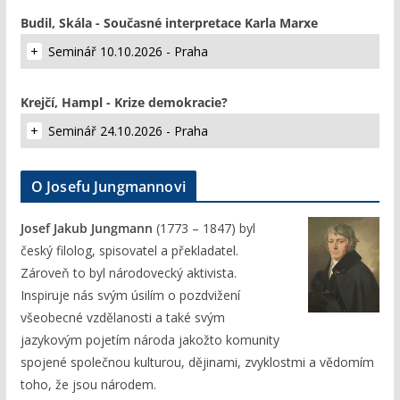
Budil, Skála - Současné interpretace Karla Marxe
Seminář 10.10.2026 - Praha
Krejčí, Hampl - Krize demokracie?
Seminář 24.10.2026 - Praha
O Josefu Jungmannovi
Josef Jakub Jungmann
(1773 – 1847) byl
český filolog, spisovatel a překladatel.
Zároveň to byl národovecký aktivista.
Inspiruje nás svým úsilím o pozdvižení
všeobecné vzdělanosti a také svým
jazykovým pojetím národa jakožto komunity
spojené společnou kulturou, dějinami, zvyklostmi a vědomím
toho, že jsou národem.