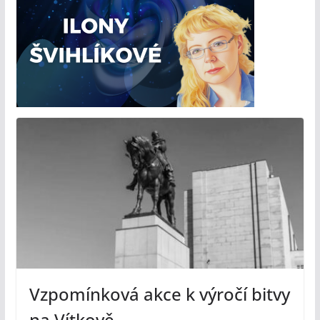
Vzpomínková akce k výročí bitvy
na Vítkově