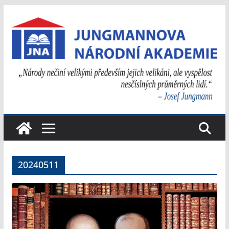
Přeskočit
na
obsah
20240511