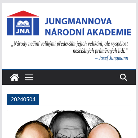
Přeskočit
na
obsah
20240504