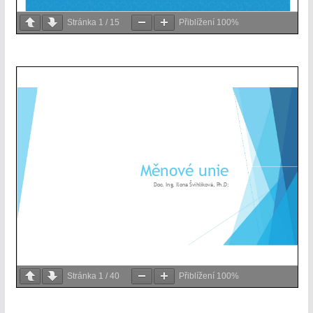
Stránka
1
/
15
Přiblížení
100%
Stránka
1
/
40
Přiblížení
100%