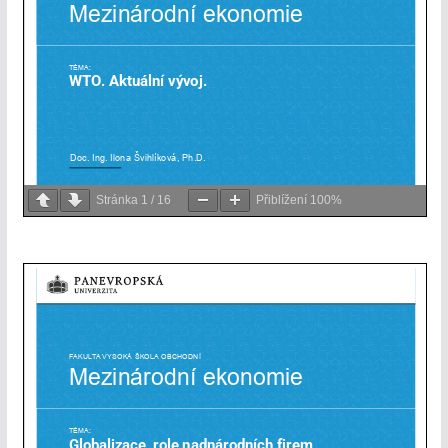
Stránka
1
/
16
Přiblížení
100%