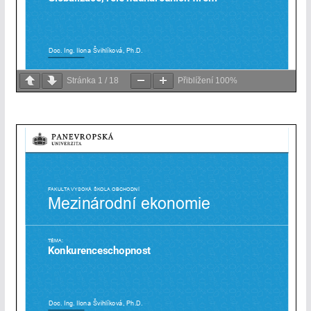
Stránka
1
/
18
Přiblížení
100%