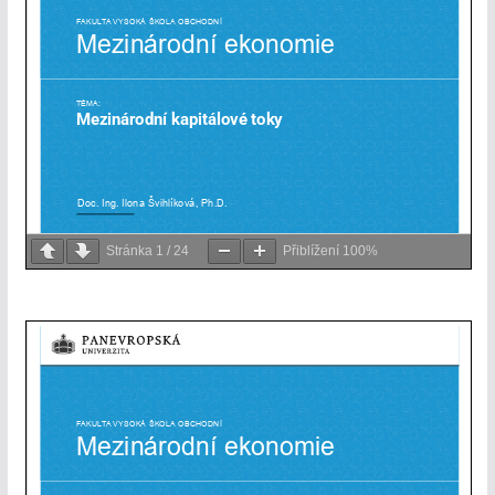
Stránka
1
/
24
Přiblížení
100%