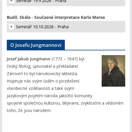
Seminář 19.9.2026 - Praha
Budil, Skála - Současné interpretace Karla Marxe
Seminář 10.10.2026 - Praha
O Josefu Jungmannovi
Josef Jakub Jungmann
(1773 – 1847) byl
český filolog, spisovatel a překladatel.
Zároveň to byl národovecký aktivista.
Inspiruje nás svým úsilím o pozdvižení
všeobecné vzdělanosti a také svým
jazykovým pojetím národa jakožto komunity
spojené společnou kulturou, dějinami, zvyklostmi a vědomím
toho, že jsou národem.