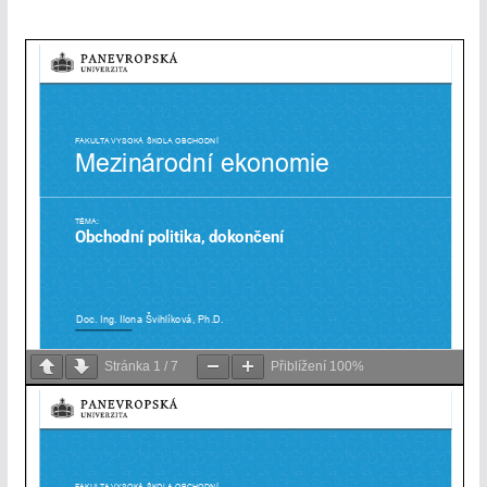
Stránka
1
/
7
Přiblížení
100%