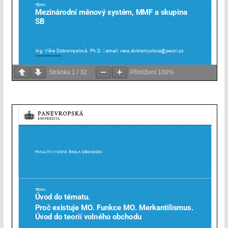
Stránka
1
/
32
Přiblížení
100%