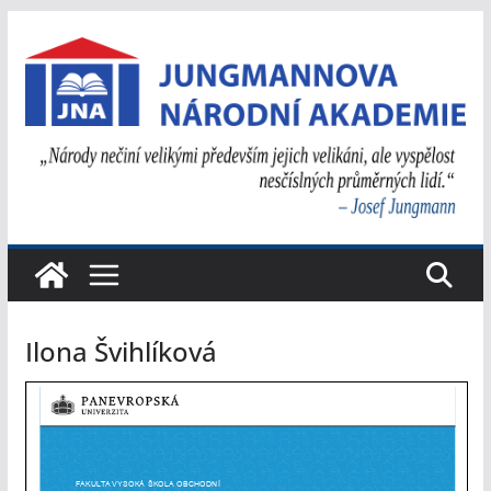
Přeskočit
na
obsah
Ilona Švihlíková