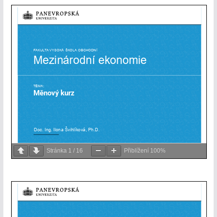
Stránka
1
/
16
Přiblížení
100%