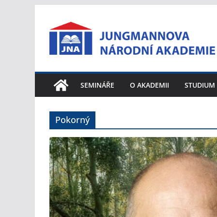
Přeskočit
na
obsah
SEMINÁŘE
O AKADEMII
STUDIUM
Pokorný