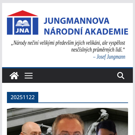
Přeskočit
na
obsah
20251122