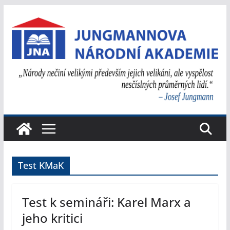
Přeskočit
na
obsah
Test KMaK
Test k semináři: Karel Marx a
jeho kritici