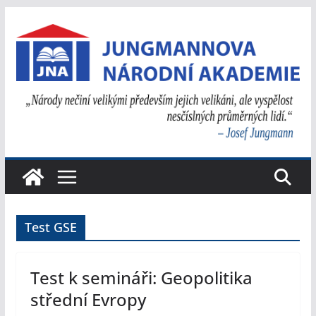
Přeskočit
na
obsah
Test GSE
Test k semináři: Geopolitika
střední Evropy