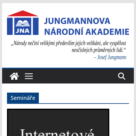
Přeskočit
na
obsah
Semináře