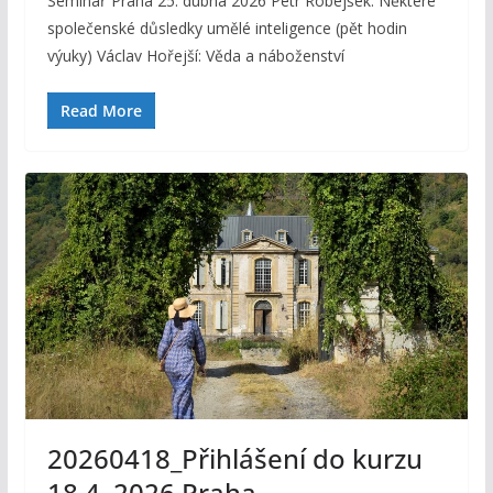
Seminář Praha 25. dubna 2026 Petr Robejšek: Některé
společenské důsledky umělé inteligence (pět hodin
výuky) Václav Hořejší: Věda a náboženství
Read More
20260418_Přihlášení do kurzu
18.4. 2026 Praha