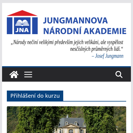
Přeskočit
na
obsah
Přihlášení do kurzu