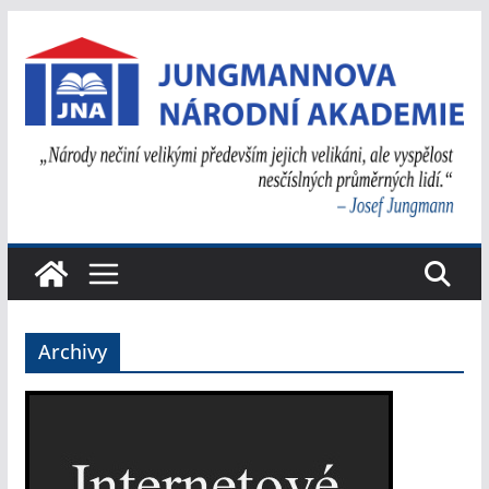
Přeskočit
na
obsah
Archivy