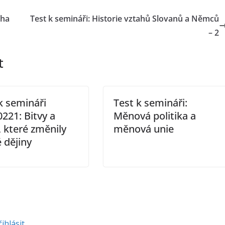
aha
Test k semináři: Historie vztahů Slovanů a Němců
– 2
t
k semináři
Test k semináři:
221: Bitvy a
Měnová politika a
, které změnily
měnová unie
 dějiny
řihlásit
.