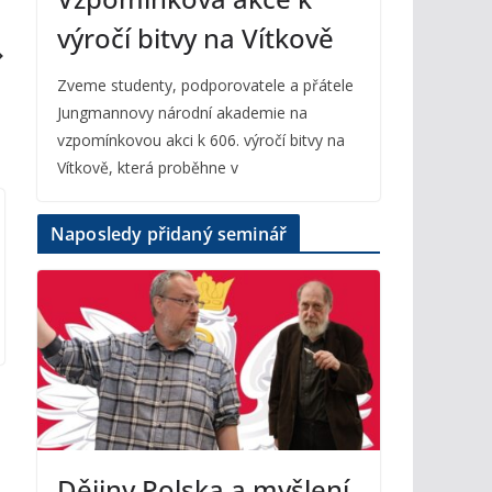
výročí bitvy na Vítkově
Zveme studenty, podporovatele a přátele
Jungmannovy národní akademie na
vzpomínkovou akci k 606. výročí bitvy na
Vítkově, která proběhne v
Naposledy přidaný seminář
Dějiny Polska a myšlení