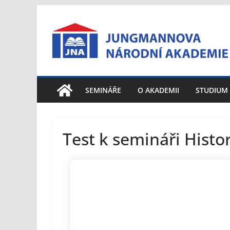
Přeskočit
na
obsah
SEMINÁŘE
O AKADEMII
STUDIUM
Test k semináři Hist