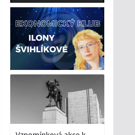
Vzpomínková akce k