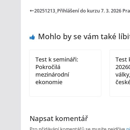
20251213_Přihlášení do kurzu 7. 3. 2026 Pr
Mohlo by se vám také líbi
Test k semináři:
Test 
Pokročilá
20260
mezinárodní
války
ekonomie
české
Napsat komentář
Pro přidávání komentářů se musíte nejdříve
p