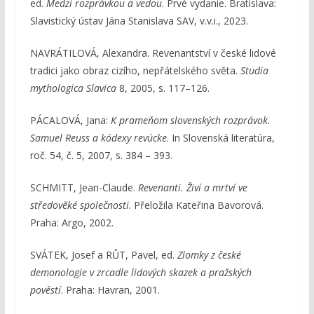
ed.
Medzi rozprávkou a vedou
. Prvé vydanie. Bratislava:
Slavistický ústav Jána Stanislava SAV, v.v.i., 2023.
NAVRÁTILOVÁ, Alexandra. Revenantství v české lidové
tradici jako obraz cizího, nepřátelského světa.
Studia
mythologica Slavica
8, 2005, s. 117–126.
PÁCALOVÁ, Jana:
K prameňom slovenských rozprávok.
Samuel Reuss a kódexy revúcke
. In Slovenská literatúra,
roč. 54, č. 5, 2007, s. 384 – 393.
SCHMITT, Jean-Claude.
Revenanti. Živí a mrtví ve
středověké společnosti
. Přeložila Kateřina Bavorová.
Praha: Argo, 2002.
SVÁTEK, Josef a RŮT, Pavel, ed.
Zlomky z české
demonologie v zrcadle lidových skazek a pražských
pověstí
. Praha: Havran, 2001.