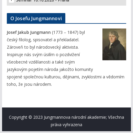
O Josefu Jungmannovi
Josef Jakub Jungmann
(1773 – 1847) byl
český filolog, spisovatel a překladatel.
Zároveň to byl národovecký aktivista.
Inspiruje nás svým úsilím o pozdvižení
všeobecné vzdělanosti a také svým
jazykovým pojetím národa jakožto komunity
spojené společnou kulturou, dějinami, zvyklostmi a vědomím
toho, že jsou národem.
Copyright © 2023 Jungmannova národní akademie; Všechna
práva vyhrazena