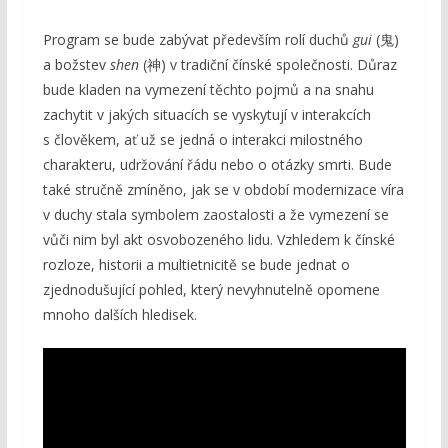
Program se bude zabývat především rolí duchů
gui
(鬼)
a božstev
shen
(神) v tradiční čínské společnosti. Důraz
bude kladen na vymezení těchto pojmů a na snahu
zachytit v jakých situacích se vyskytují v interakcích
s člověkem, ať už se jedná o interakci milostného
charakteru, udržování řádu nebo o otázky smrti. Bude
také stručně zmíněno, jak se v období modernizace víra
v duchy stala symbolem zaostalosti a že vymezení se
vůči nim byl akt osvobozeného lidu. Vzhledem k čínské
rozloze, historii a multietnicitě se bude jednat o
zjednodušující pohled, který nevyhnutelně opomene
mnoho dalších hledisek.