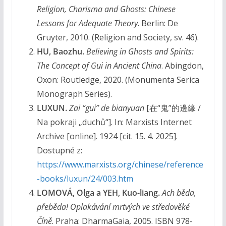
Religion, Charisma and Ghosts: Chinese
Lessons for Adequate Theory
. Berlin: De
Gruyter, 2010. (Religion and Society, sv. 46).
HU, Baozhu.
Believing in Ghosts and Spirits:
The Concept of Gui in Ancient China
. Abingdon,
Oxon: Routledge, 2020. (Monumenta Serica
Monograph Series).
LUXUN.
Zai “gui” de bianyuan
[在“鬼”的邊緣 /
Na pokraji „duchů“]. In: Marxists Internet
Archive [online]. 1924 [cit. 15. 4. 2025].
Dostupné z:
https://www.marxists.org/chinese/reference
-books/luxun/24/003.htm
LOMOVÁ, Olga a YEH, Kuo-liang.
Ach běda,
přeběda! Oplakávání mrtvých ve středověké
Číně
. Praha: DharmaGaia, 2005. ISBN 978-