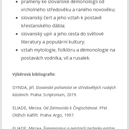
prameny ke slovanské démonologii od
vrcholného středověku a raného novověku;
slovanský čert a jeho vztah k postavě
křesťanského ďábla;
slovanský upír a jeho cesta do světové
literatury a populární kultury;
vztah mytologie, folklóru a démonologie na
postavách vodníka, víl a rusalek.
Výběrová bibliografie:
DYNDA, Jiří.
Slovanské pohanství ve středověkých ruských
kázáních
. Praha: Scriptorium, 2019.
ELIADE, Mircea.
Od Zalmoxida k Čingischánovi
. Přel.
Oldřich Kalfiřt. Praha: Argo, 1997.
ELIADE, Mircea.
Šamanismus a nejstarší techniky extáze
.