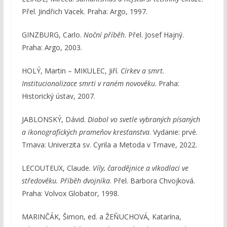
Přel. Jindřich Vacek. Praha: Argo, 1997.
GINZBURG, Carlo.
Noční příběh
. Přel. Josef Hajný.
Praha: Argo, 2003.
HOLÝ, Martin – MIKULEC, Jiří.
Církev a smrt.
Institucionalizace smrti v raném novověku
. Praha:
Historický ústav, 2007.
JABLONSKÝ, Dávid.
Diabol vo svetle vybraných písaných
a ikonografických prameňov kresťanstva
. Vydanie: prvé.
Trnava: Univerzita sv. Cyrila a Metoda v Trnave, 2022.
LECOUTEUX, Claude.
Víly, čarodějnice a vlkodlaci ve
středověku. Příběh dvojníka
. Přel. Barbora Chvojková.
Praha: Volvox Globator, 1998.
MARINČÁK, Šimon, ed. a ŽEŇUCHOVÁ, Katarína,