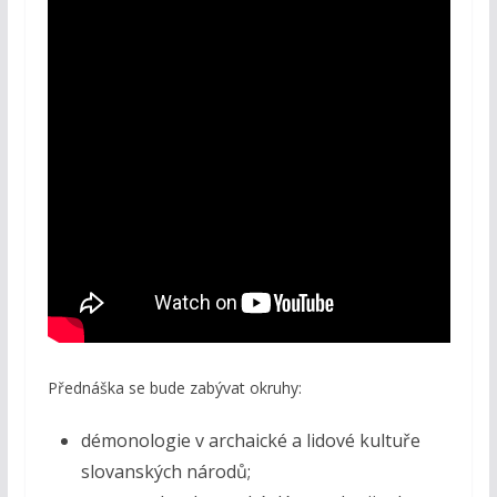
Přednáška se bude zabývat okruhy:
démonologie v archaické a lidové kultuře
slovanských národů;