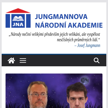
Přeskočit
na
obsah