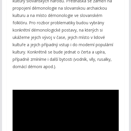
kultury slovanských národů. Přednáška se zaměří na
propojení démonologie na slovanskou archaickou
kulturu a na místo démonologie ve slovanském
folklóru. Pro rozbor problematiky budou vybrány
konkrétní démonologické postavy, na kterých si
ukážeme jejich vývoj v čase, jejich místo v lidové
kultuře a jejich případný vstup i do moderní populární
kultury. Konkrétně se bude jednat o čerta a upíra,
případně zmíníme i další bytosti (vodník, víly, rusalky,
domácí démoni apod.).