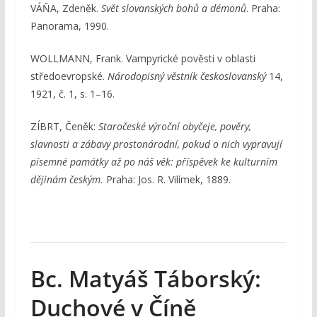
VÁŇA, Zdeněk.
Svět slovanských bohů a démonů
. Praha:
Panorama, 1990.
WOLLMANN, Frank. Vampyrické pověsti v oblasti
středoevropské.
Národopisný věstník českoslovanský
14,
1921, č. 1, s. 1–16.
ZÍBRT, Čeněk:
Staročeské výroční obyčeje, pověry,
slavnosti a zábavy prostonárodní, pokud o nich vypravují
písemné památky až po náš věk: příspěvek ke kulturním
dějinám českým.
Praha: Jos. R. Vilímek, 1889.
Bc. Matyáš Táborský:
Duchové v Číně