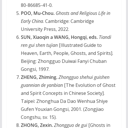
80-86685-41-0.
POO, Mu-Chou.
Ghosts and Religious Life in
Early China
. Cambridge: Cambridge
University Press, 2022.
SUN, Xiaoqin a WANG, Hongqi, eds.
Tiandi
ren gui shen tujian
[Illustrated Guide to
Heaven, Earth, People, Ghosts, and Spirits].
Beijing: Zhongguo Duiwai Fanyi Chuban
Gongsi, 1997.
ZHENG, Zhiming.
Zhongguo shehui guishen
guannian de yanbian
[The Evolution of Ghost
and Spirit Concepts in Chinese Society].
Taipei: Zhonghua Da Dao Wenhua Shiye
Gufen Youxian Gongsi, 2001. (Zongjiao
Congshu, sv. 15).
ZHONG, Zexin.
Zhongguo de gui
[Ghosts in