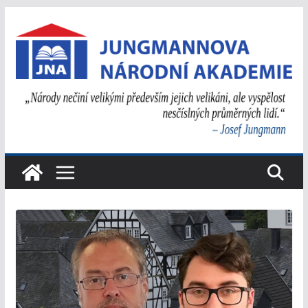
Přeskočit
na
obsah