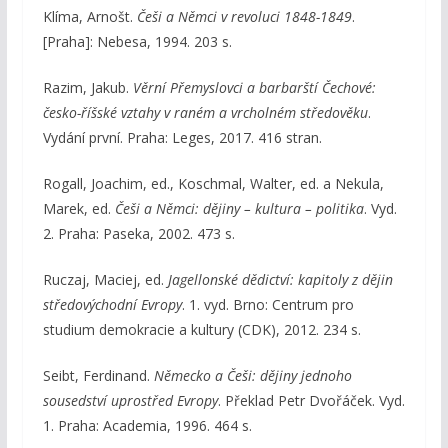
Klíma, Arnošt.
Češi a Němci v revoluci 1848-1849
.
[Praha]: Nebesa, 1994. 203 s.
Razim, Jakub.
Věrní Přemyslovci a barbarští Čechové:
česko-říšské vztahy v raném a vrcholném středověku
.
Vydání první. Praha: Leges, 2017. 416 stran.
Rogall, Joachim, ed., Koschmal, Walter, ed. a Nekula,
Marek, ed.
Češi a Němci: dějiny – kultura – politika
. Vyd.
2. Praha: Paseka, 2002. 473 s.
Ruczaj, Maciej, ed.
Jagellonské dědictví: kapitoly z dějin
středovýchodní Evropy
. 1. vyd. Brno: Centrum pro
studium demokracie a kultury (CDK), 2012. 234 s.
Seibt, Ferdinand.
Německo a Češi: dějiny jednoho
sousedství uprostřed Evropy
. Překlad Petr Dvořáček. Vyd.
1. Praha: Academia, 1996. 464 s.