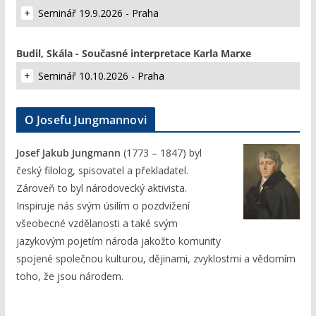
Seminář 19.9.2026 - Praha
Budil, Skála - Současné interpretace Karla Marxe
Seminář 10.10.2026 - Praha
O Josefu Jungmannovi
Josef Jakub Jungmann
(1773 – 1847) byl
český filolog, spisovatel a překladatel.
Zároveň to byl národovecký aktivista.
Inspiruje nás svým úsilím o pozdvižení
všeobecné vzdělanosti a také svým
jazykovým pojetím národa jakožto komunity
spojené společnou kulturou, dějinami, zvyklostmi a vědomím
toho, že jsou národem.