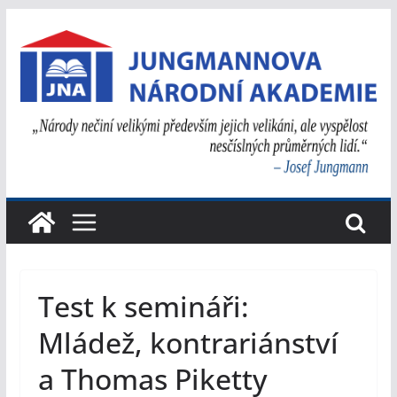
Přeskočit
na
obsah
Test k semináři:
Mládež, kontrariánství
a Thomas Piketty