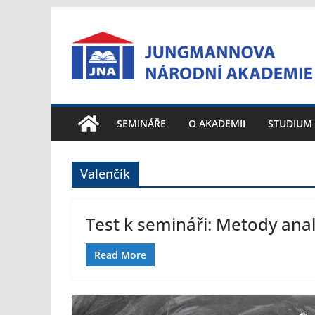
Přeskočit
na
obsah
SEMINÁŘE
O AKADEMII
STUDIUM
Valenčík
Test k semináři: Metody ana
Read More