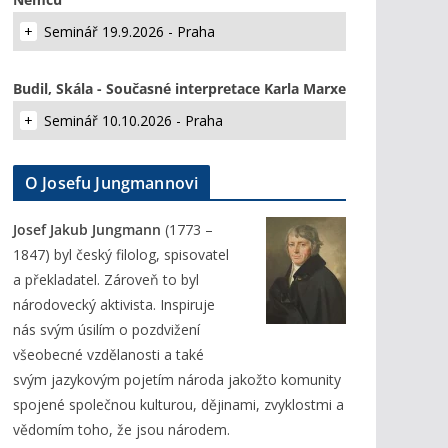
Seminář 19.9.2026 - Praha
Budil, Skála - Současné interpretace Karla Marxe
Seminář 10.10.2026 - Praha
O Josefu Jungmannovi
Josef Jakub Jungmann
(1773 –
1847) byl český filolog, spisovatel
a překladatel. Zároveň to byl
národovecký aktivista. Inspiruje
nás svým úsilím o pozdvižení
všeobecné vzdělanosti a také
svým jazykovým pojetím národa jakožto komunity
spojené společnou kulturou, dějinami, zvyklostmi a
vědomím toho, že jsou národem.