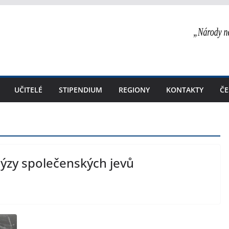
UČITELÉ
STIPENDIUM
REGIONY
KONTAKTY
ČE
lýzy společenských jevů