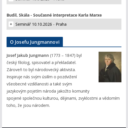
Budil, Skála - Současné interpretace Karla Marxe
Seminář 10.10.2026 - Praha
O Josefu Jungmannovi
Josef Jakub Jungmann
(1773 – 1847) byl
český filolog, spisovatel a překladatel.
Zároveň to byl národovecký aktivista.
Inspiruje nás svým úsilím o pozdvižení
všeobecné vzdělanosti a také svým
jazykovým pojetím národa jakožto komunity
spojené společnou kulturou, dějinami, zvyklostmi a vědomím
toho, že jsou národem.