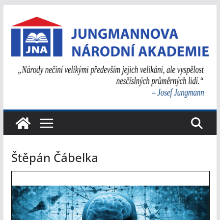
Přeskočit
na
obsah
Štěpán Čábelka