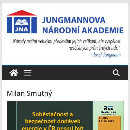
Přeskočit
na
obsah
Milan Smutný