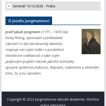
Seminář 10.10.2026 - Praha
O Josefu Jungmannovi
Josef Jakub Jungmann
(1773 – 1847) byl
český filolog, spisovatel a překladatel.
Zároveň to byl národovecký aktivista.
Inspiruje nás svým úsilím o pozdvižení
všeobecné vzdělanosti a také svým
jazykovým pojetím národa jakožto komunity
spojené společnou kulturou, dějinami, zvyklostmi a vědomím
toho, že jsou národem.
Copyright © 2023 Jungmannova národní akademie; Všechna
práva vyhrazena