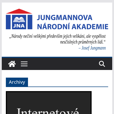
Přeskočit
na
obsah
Archivy