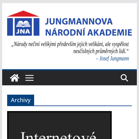
Přeskočit
na
obsah
Archivy